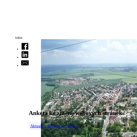
Sdílet
Anketa ke změně webových stránek
Aktuality
,
Zapojte se - archiv
30. 1. 2020