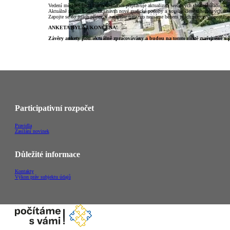
Vedení městské části Praha-Čakovice připravuje aktualizaci webových stránek úřadu, kte
Aktuálně máme k dispozici návrh nové grafické podoby a nového členění webových strá
Zapojte se do jejich přípravy a napište nám, co nemáme během jejich přípravy opomino
ANKETA BYLA UKONČENA!
Závěry ankety jsou aktuálně zpracovávány a budou na tomto místě zveřejněné v 
Participativní rozpočet
Pravidla
Zasílání novinek
Důležité informace
Kontakty
Výkon práv subjektu údajů