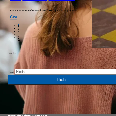
Vyberte, co se ve vašem okolí zlepší! Hlasujte v participativním
Číst
1
2
3
…
6
→
Rubrika
Hledat
Hledat