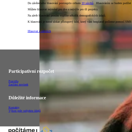
Do závěrečného hlasování postoupilo celkem
10 návrhů
. Hlasováním se budete podílet n
Můžete hlasovat nejméně pro dva a nejvýše pro tři projekty.
Na závěr hlasování prosím vyplňte několik demografických údajů.
K hlasování je nutné získat přístupový kód, který vám bezplatně pošleme pomocí SMS 
Hlasovat o návrzích
Participativní rozpočet
Pravidla
Zasílání novinek
Důležité informace
Kontakty
Výkon práv subjektu údajů