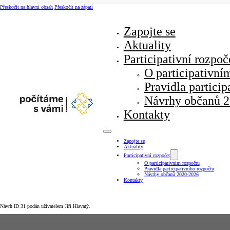
Přeskočit na hlavní obsah
Přeskočit na zápatí
Zapojte se
Aktuality
Participativní rozpoč
O participativní
Pravidla particip
Návrhy občanů 
Kontakty
Zapojte se
Aktuality
Participativní rozpočet
O participativním rozpočtu
Pravidla participativního rozpočtu
Návrhy občanů 2020-2026
Kontakty
Návrh ID 31 podán uživatelem Jiří Hlavatý.