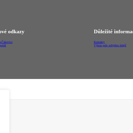
vé odkazy
Důležité informa
-Čakovice
Kontakty
ortál
Výkon práv subjektu údajů