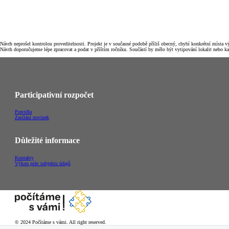
Návrh neprošel kontrolou proveditelnosti. Projekt je v současné podobě příliš obecný, chybí konkrétní místa
Návrh doporučujeme lépe zpracovat a podat v příštím ročníku. Součástí by mělo být vytipování lokalit nebo kal
Participativní rozpočet
Pravidla
Zasílání novinek
Důležité informace
Kontakty
Výkon práv subjektu údajů
© 2024 Počítáme s vámi. All right reserved.