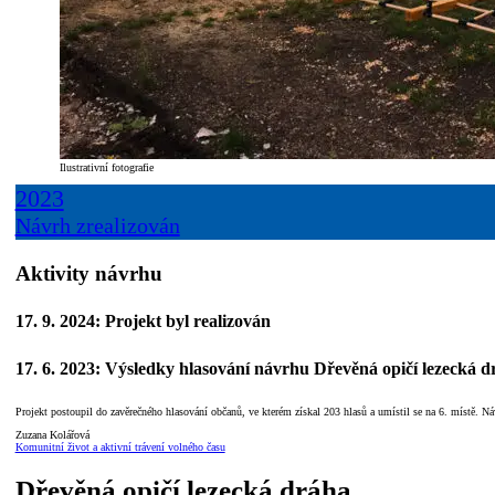
Ilustrativní fotografie
2023
Návrh zrealizován
Aktivity návrhu
17. 9. 2024: Projekt byl realizován
17. 6. 2023: Výsledky hlasování návrhu Dřevěná opičí lezecká 
Projekt postoupil do zavěrečného hlasování občanů, ve kterém získal 203 hlasů a umístil se na 6. místě. Ná
Zuzana Kolářová
Komunitní život a aktivní trávení volného času
Dřevěná opičí lezecká dráha