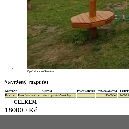
Opičí dráha realizována
Navržený rozpočet
Kategorie
Aktivita
Počet jednotek
Jednotková cena
Celke
Realizace
Kompletní realizace herních prvků včetně dopravy
1
180000 Kč
180000 
CELKEM
180000 Kč