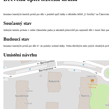
Instalace lezeckých herních prvků pro děti v podobě opičí dráhy u dětského hřiště „U čističky“ na Čakovick
Současný stav
Jediným herním prvkem v celém Zámeckém parku je aktuálně pískoviště pro nejmenší děti v horní části parku
Budoucí stav
Instalace lezeckých prvků pro děti 6+ do podoby ucelené dráhy. Volba dřevěných nebo jiných vhodných prv
Umístění návrhu