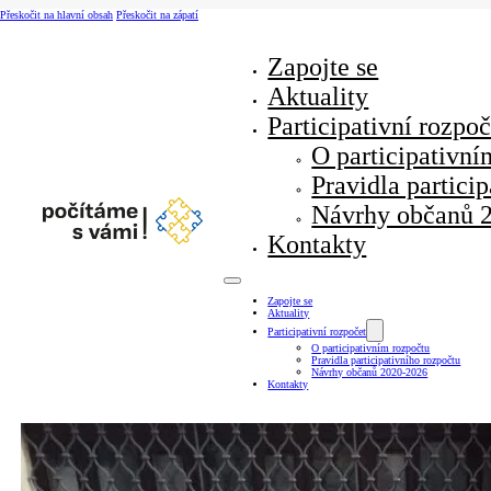
Přeskočit na hlavní obsah
Přeskočit na zápatí
Zapojte se
Aktuality
Participativní rozpoč
O participativní
Pravidla partici
Návrhy občanů 
Kontakty
Zapojte se
Aktuality
Participativní rozpočet
O participativním rozpočtu
Pravidla participativního rozpočtu
Návrhy občanů 2020-2026
Kontakty