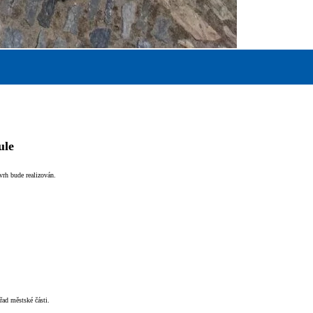
ule
vrh bude realizován.
ad městské části.