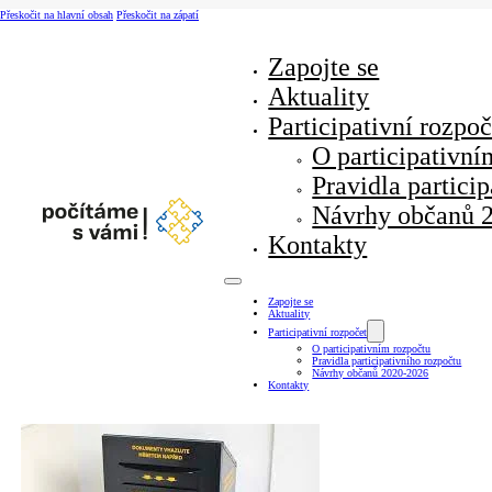
Přeskočit na hlavní obsah
Přeskočit na zápatí
Zapojte se
Aktuality
Participativní rozpoč
O participativní
Pravidla partici
Návrhy občanů 
Kontakty
Zapojte se
Aktuality
Participativní rozpočet
O participativním rozpočtu
Pravidla participativního rozpočtu
Návrhy občanů 2020-2026
Kontakty