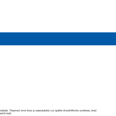
mu pokladu. Vhazovací otvor boxu je uzamykatelný a je opatřen dvoudvéřovým systémem, který
cených knih.