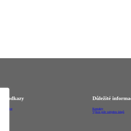
vé odkazy
Důležité informa
-Čakovice
Kontakty
ortál
Výkon práv subjektu údajů