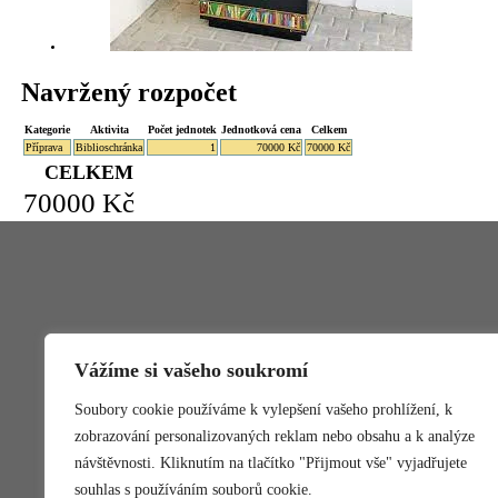
Navržený rozpočet
Kategorie
Aktivita
Počet jednotek
Jednotková cena
Celkem
Příprava
Biblioschránka
1
70000 Kč
70000 Kč
CELKEM
70000 Kč
Vážíme si vašeho soukromí
Participativní rozpočet
Webo
Soubory cookie používáme k vylepšení vašeho prohlížení, k
Pravidla
MČ Praha
Zasílání novinek
Mapový p
zobrazování personalizovaných reklam nebo obsahu a k analýze
návštěvnosti. Kliknutím na tlačítko "Přijmout vše" vyjadřujete
souhlas s používáním souborů cookie.