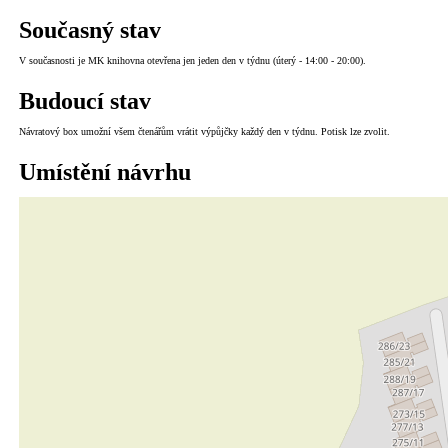
Současný stav
V současnosti je MK knihovna otevřena jen jeden den v týdnu (úterý - 14:00 - 20:00).
Budoucí stav
Návratový box umožní všem čtenářům vrátit výpůjčky každý den v týdnu. Potisk lze zvolit.
Umístění návrhu