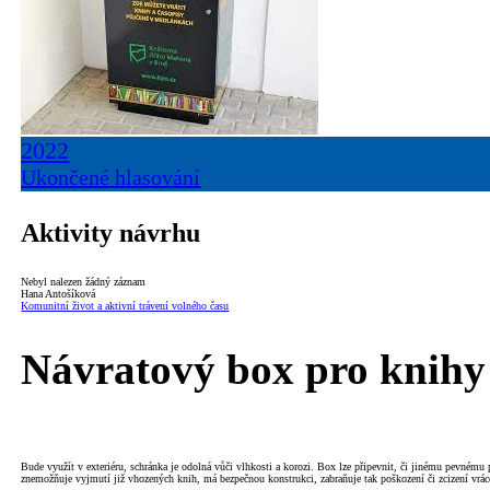
2022
Ukončené hlasování
Aktivity návrhu
Nebyl nalezen žádný záznam
Hana Antošíková
Komunitní život a aktivní trávení volného času
Návratový box pro knihy
Bude využít v exteriéru, schránka je odolná vůči vlhkosti a korozi. Box lze připevnit, či jinému pevné
znemožňuje vyjmutí již vhozených knih, má bezpečnou konstrukci, zabraňuje tak poškození či zcizení vrá