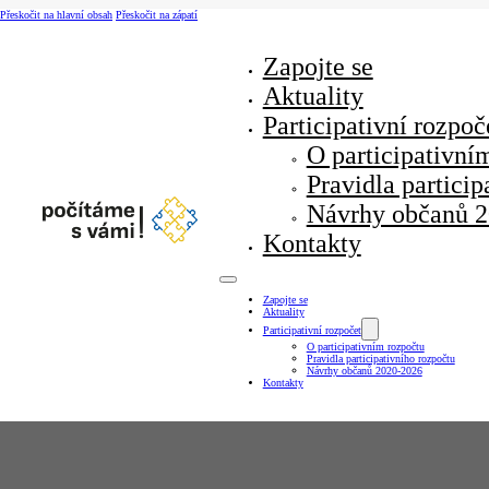
Přeskočit na hlavní obsah
Přeskočit na zápatí
Zapojte se
Aktuality
Participativní rozpoč
O participativní
Pravidla particip
Návrhy občanů 
Kontakty
Zapojte se
Aktuality
Participativní rozpočet
O participativním rozpočtu
Pravidla participativního rozpočtu
Návrhy občanů 2020-2026
Kontakty