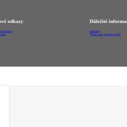
vé odkazy
Důležité informa
-Čakovice
Kontakty
ortál
Výkon práv subjektu údajů