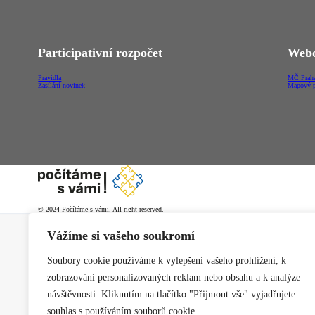
Participativní rozpočet
Webo
Pravidla
MČ Praha
Zasílání novinek
Mapový p
© 2024 Počítáme s vámi. All right reserved.
Vážíme si vašeho soukromí
Soubory cookie používáme k vylepšení vašeho prohlížení, k
zobrazování personalizovaných reklam nebo obsahu a k analýze
návštěvnosti. Kliknutím na tlačítko "Přijmout vše" vyjadřujete
souhlas s používáním souborů cookie.