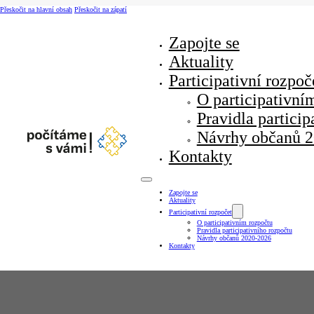
Přeskočit na hlavní obsah
Přeskočit na zápatí
Zapojte se
Aktuality
Participativní rozpoč
O participativní
Pravidla particip
Návrhy občanů 
Kontakty
Zapojte se
Aktuality
Participativní rozpočet
O participativním rozpočtu
Pravidla participativního rozpočtu
Návrhy občanů 2020-2026
Kontakty