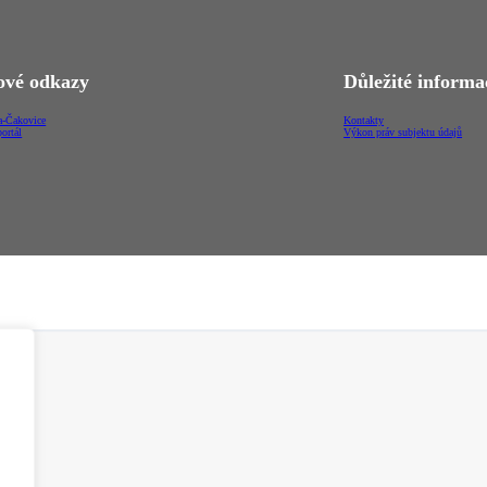
vé odkazy
Důležité informa
-Čakovice
Kontakty
ortál
Výkon práv subjektu údajů