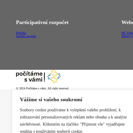
Participativní rozpočet
Webo
Pravidla
MČ Praha
Zasílání novinek
Mapový p
© 2024 Počítáme s vámi. All right reserved.
Vážíme si vašeho soukromí
Soubory cookie používáme k vylepšení vašeho prohlížení, k
zobrazování personalizovaných reklam nebo obsahu a k analýze
návštěvnosti. Kliknutím na tlačítko "Přijmout vše" vyjadřujete
souhlas s používáním souborů cookie.