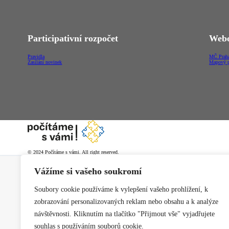
Participativní rozpočet
Webo
Pravidla
MČ Praha
Zasílání novinek
Mapový p
© 2024 Počítáme s vámi. All right reserved.
Vážíme si vašeho soukromí
Soubory cookie používáme k vylepšení vašeho prohlížení, k
zobrazování personalizovaných reklam nebo obsahu a k analýze
návštěvnosti. Kliknutím na tlačítko "Přijmout vše" vyjadřujete
souhlas s používáním souborů cookie.