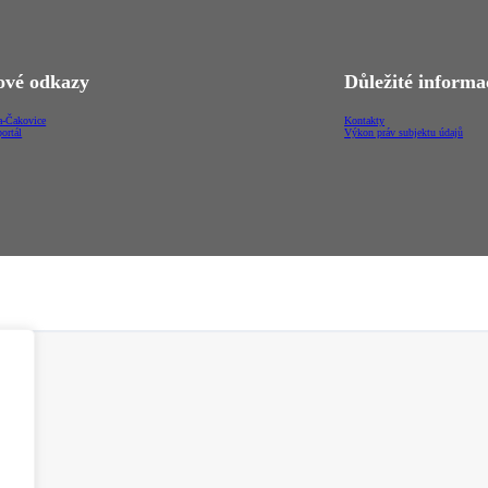
vé odkazy
Důležité informa
-Čakovice
Kontakty
ortál
Výkon práv subjektu údajů