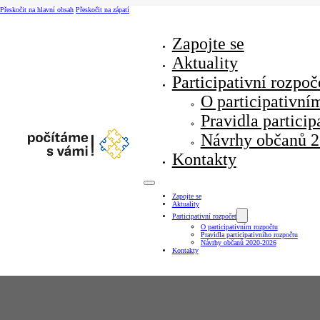
Přeskočit na hlavní obsah
Přeskočit na zápatí
Zapojte se
Aktuality
Participativní rozpoč
O participativní
Pravidla particip
Návrhy občanů 
Kontakty
Zapojte se
Aktuality
Participativní rozpočet
O participativním rozpočtu
Pravidla participativního rozpočtu
Návrhy občanů 2020-2026
Kontakty