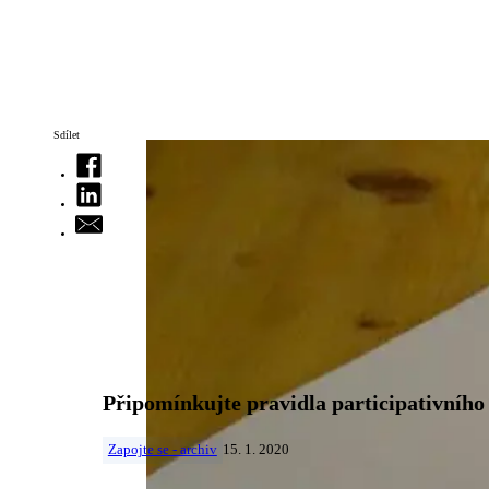
Sdílet
Připomínkujte pravidla participativního
Zapojte se - archiv
15. 1. 2020