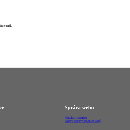
táme další.
ce
Správa webu
Přihlásit / Odhlásit
Zásady ochrany osobních údajů