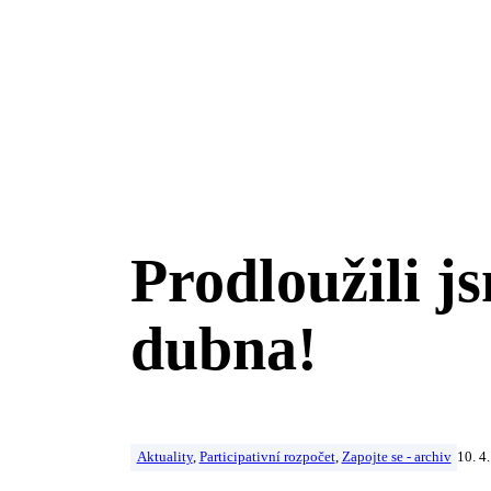
Prodloužili j
dubna!
Aktuality
,
Participativní rozpočet
,
Zapojte se - archiv
10. 4