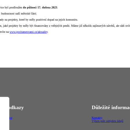
vice byl prodloužen
do půlnoci 17. dubna 2023
.
it budoucnost naší městské části.
pady na projekty, které by měly pozitivní dopad na jejich komunitu.
om, jaké projekty by měly být financovány z veřejných peněz. Máme již několik zajímavých návrhů, ale rádi uví
ozvíte na
www.pocitamesvami.cz/aktuality
.
vé odkazy
Důležité informa
-Čakovice
Kontakty
ortál
Výkon práv subjektu údajů