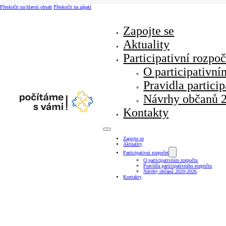
Přeskočit na hlavní obsah
Přeskočit na zápatí
Zapojte se
Aktuality
Participativní rozpoč
O participativní
Pravidla partici
Návrhy občanů 
Kontakty
Zapojte se
Aktuality
Participativní rozpočet
O participativním rozpočtu
Pravidla participativního rozpočtu
Návrhy občanů 2020-2026
Kontakty