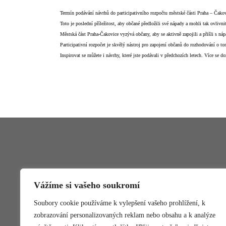
Termín podávání návrhů do participativního rozpočtu městské části Praha – Čako
Toto je poslední příležitost, aby občané předložili své nápady a mohli tak ovlivn
Městská část Praha-Čakovice vyzývá občany, aby se aktivně zapojili a přišli s ná
Participativní rozpočet je skvělý nástroj pro zapojení občanů do rozhodování o t
Inspirovat se můžete i návrhy, které jste podávali v předchozích letech. Více se d
Vážíme si vašeho soukromí
Participativní rozpočet
Webo
Soubory cookie používáme k vylepšení vašeho prohlížení, k
Pravidla
MČ Praha
Zasílání novinek
Mapový p
zobrazování personalizovaných reklam nebo obsahu a k analýze